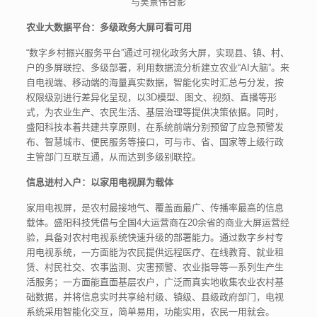
与吴景伟合影
农业大数据平台：多级政务大屏可看可用
“数字乡村振兴服务平台”通过可视化政务大屏，实现县、镇、村、
户的多屏联控、多级部署，利用数据流分析建立农业“AI大脑”。来
自电视端、移动端的海量真实数据，智能化实时汇总与分发，按
权限级别进行差异化呈现，以3D模型、图文、视频、直播等形
式，为农业生产、农民生活、基层治理等提供决策依据。同时，
盛阳科技本着共建共享原则，在系统前端分别预留了应急预警发
布、智慧城市、便民服务等接口，可与市、省、国家等上级行政
主管部门互联互通，从而达到多级别联控。
信息进村入户：以家用电视屏为载体
家用电视屏，是农村最接地气、覆盖面最广、传播率最高的信息
载体。盛阳科技凭借与全国4大运营商在20余省的商业大屏运营经
验，具备对农村电视系统快速升级的部署能力。通过数字乡村专
用电视系统，一方面能为农民提供远程医疗、在线教育、就业租
赁、村民社交、农事监测、灾害预警、农业指导等一系列生产生
活服务；一方面能直面基层农户，广泛而真实地收集农业农村基
础数据，并将信息实时共享给村级、镇级、县级政府部门，电视
系统采用智能化交互，简单易用，功能实用，农民一用就会。