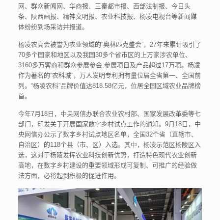
网、群众新闻网、华商报、三秦都市报、西部法制报、今日头
条、陕西画报、精神文明报、农业科技报、杨凌电视台等新闻媒
体纷纷到场采访并报道。
杨凌农高会被誉为农业领域的“奥林匹克盛会”，27年来累计吸引了
70多个国家和地区以及我国30多个省市区的上万家涉农单位、
3160多万客商和群众参展参会,参展项目及产品超过17万项。杨凌
作为著名的“农科城”，万人发明专利拥有量位居全省第一、全国前
列。“杨凌农科”品牌价值达818.58亿元，位居全国区域农业品牌榜
首。
今年7月18日，中央网信办联合农业农村部、国家发展改革委等七
部门，印发关于开展国家数字乡村试点工作的通知。9月18日，中
央网信办公示了数字乡村试点地区名单，全国32个省（直辖市、
自治区）的118个县（市、区）入选。其中，杨凌示范区杨陵区入
选，这对于杨陵发挥农业科技创新优势，打造特色现代农业创新
高地，在数字乡村建设的重要领域形成可复制、可推广的经验做
法方面，必将起到积极的促进作用。