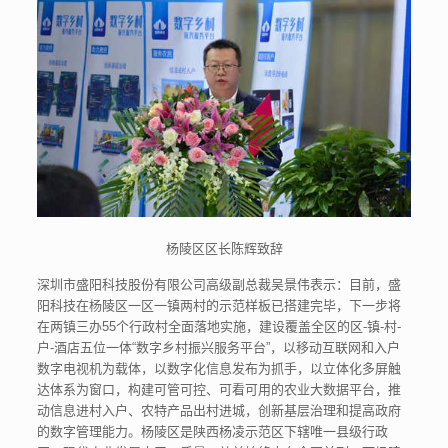
杨陵区区长陈辉致辞
深圳市盛阳科技股份有限公司高级副总裁吴景伟表示：目前，盛
阳科技在杨陵区一区一镇两村的示范样板已搭建完毕，下一步将
在两镇三办55个行政村全面落地实施，建设覆盖全区的区-镇-村-
户-酒店五位一体“数字乡村振兴服务平台”，以移动互联网和入户
数字电视机为载体，以数字化信息发布为抓手，以立体化多屏触
达体系为窗口，构建可管可控、可看可用的农业大数据平台，推
动信息进村入户、农特产品出村进城，创新基层治理和提高政府
的数字管理能力。杨陵区是陕西杨凌示范区下辖唯一县级行政