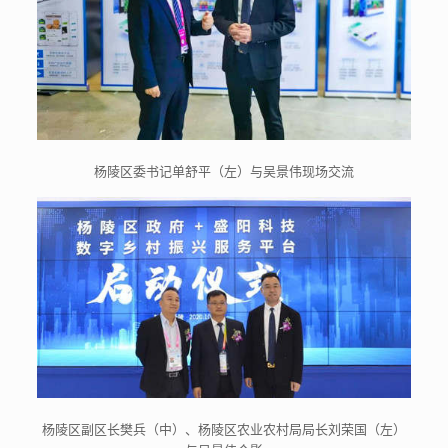
杨陵区委书记单舒平（左）与吴景伟现场交流
杨陵区副区长樊兵（中）、杨陵区农业农村局局长刘荣国（左）