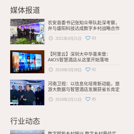
媒体报道
农安县委书记张知众带队赴深考察，
并与盛阳科技达成数字乡村战略合作
83
2021年4月21日
【阿里云】深圳大中华喜来登：
AliOS智慧酒店从这里开始落地
91
2018年3月28日
河南卫视：以信息化培育新动能，旅
游大数据与智慧酒店发展获省长肯定
95
2018年2月11日
行业动态
数字赋能乡村振兴 数字乡村最佳实